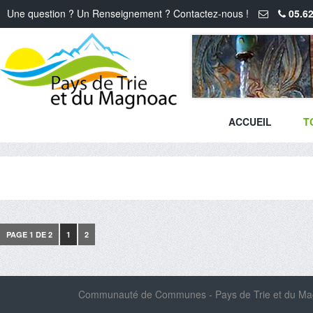
Une question ? Un Renseignement ? Contactez-nous !
05.62
ACCUEIL
T
PAGE 1 DE 2
1
2
Communauté de Communes - Pays de Trie et du Magn