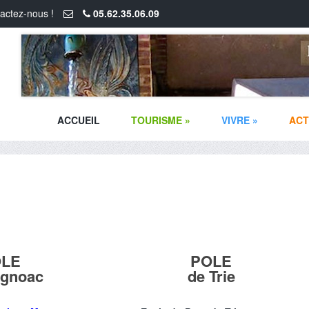
actez-nous !
05.62.35.06.09
ACCUEIL
TOURISME
»
VIVRE
»
ACT
LE
POLE
gnoac
de Trie