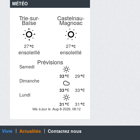
MÉTÉO
Trie-sur-
Castelnau-
Baïse
Magnoac
27
27
ensoleillé
ensoleillé
Prévisions
Samedi
33
29
Dimanche
33
33
Lundi
31
31
Mis à jour le :Aug-8-2026, 08:12
Vivre
Actualités
Contactez nous