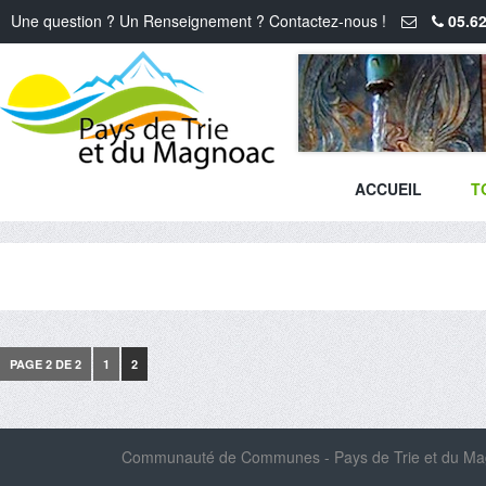
Une question ? Un Renseignement ? Contactez-nous !
05.62
ACCUEIL
T
PAGE 2 DE 2
1
2
Communauté de Communes - Pays de Trie et du Magn