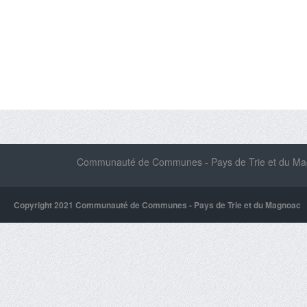
Communauté de Communes - Pays de Trie et du Magn
Copyright 2021 Communauté de Communes - Pays de Trie et du Magnoac