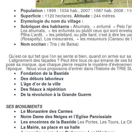
Population :
1999 : 1034 hab., 2007 : 1087 hab. 2008 : 11
Superficie :
1120 hectares,
Altitude :
244 mètres
Etymologie du nom du village :
Sobriquet des habitants :
Ahumats, » enfumé » Pelo l’ardit
Los ahumats, » les enfumés ou plutôt ceux qui sont enveloppé
Pilha-L’ardit, » les pèleliard, ou pille liard, c’est à dire l
(Rosapelly). Los mesuraires, » les mesureurs (Cansou de l’
Nom occitan :
Tria ( de Baïsa)
Qu’est-ce qui fait que l’on se sente si bien, quand on arrive sur s
L’alignement des façades ? Peut être tous ce qui émane de ces bât
posé sa marque, que chaque pierre respire le mystère d’évènemen
l’époque. Nous vous proposons d’entrer dans l’histoire de TRIE 
Fondation de la Bastide
Des débuts laborieux
L’âge d’or de la ville
Des fléaux à répétition
De la révolution à la Grande Guerre
SES MONUMENTS
Le Monastère des Carmes
Notre Dame des Neiges et l’Eglise Paroissiale
Les enceintes de la Bastide
Les Portes, Les Tours, La Cit
La Mairie, sa place et sa halle