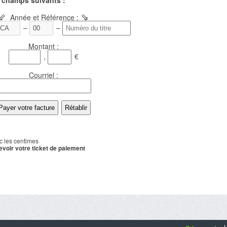
s champs suivants :
⇙
⇘
Année et Référence
:
–
–
Montant
:
,
€
Courriel
:
 les centimes
evoir votre ticket de paiement