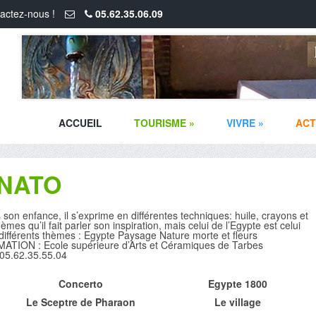
actez-nous !
05.62.35.06.09
ACCUEIL
TOURISME
»
VIVRE
»
ACT
UNATO
son enfance, il s’exprime en différentes techniques: huile, crayons et
es qu’il fait parler son inspiration, mais celui de l’Egypte est celui
s différents thèmes : Egypte Paysage Nature morte et fleurs
ATION : Ecole supérieure d’Arts et Céramiques de Tarbes
 05.62.35.55.04
Concerto
Egypte 1800
Le Sceptre de Pharaon
Le village