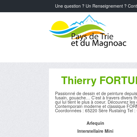
Une question ? Un Renseignement ? Cont
Thierry FORT
Passionné de dessin et de peinture depuis 
fusain, gouache… C’est à travers divers thèm
qui lui tient le plus à coeur. Découvrez le
Contemporain moderne et classique FORM
Coordonnées : 65220 Sère Rustaing Tel :
Arlequin
Interstellaire Mini