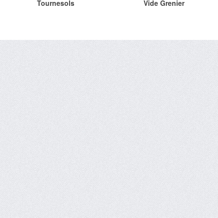
Tournesols
Vide Grenier