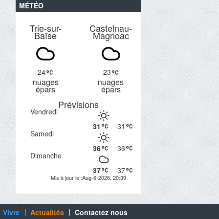
MÉTÉO
Trie-sur-
Castelnau-
Baïse
Magnoac
24
23
nuages
nuages
épars
épars
Prévisions
Vendredi
31
31
Samedi
36
36
Dimanche
37
37
Mis à jour le :Aug-6-2026, 20:39
Vivre
Actualités
Contactez nous