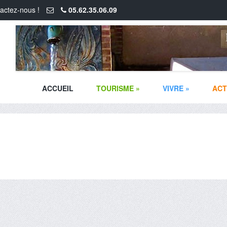
actez-nous !
05.62.35.06.09
ACCUEIL
TOURISME
»
VIVRE
»
ACT