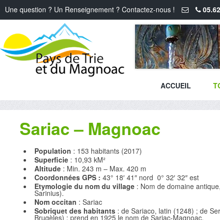
Une question ? Un Renseignement ? Contactez-nous !
05.62
ACCUEIL
T
Sariac – Magnoac
Population
: 153 habitants (2017)
Superficie
: 10,93 kM²
Altitude
: Min. 243 m – Max. 420 m
Coordonnées GPS :
43° 18′ 41″ nord 0° 32′ 32″ est
Etymologie du nom du village
: Nom de domaine antique, 
Sarinius).
Nom occitan
: Sariac
Sobriquet des habitants
: de Sariaco, latin (1248) ; de Se
Brugèles) ; prend en 1925 le nom de Sariac-Magnoac.