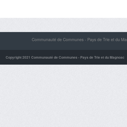
Communauté de Communes - Pays de Trie et du Magn
Copyright 2021 Communauté de Communes - Pays de Trie et du Magnoac