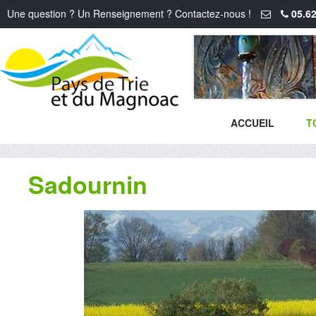
Une question ? Un Renseignement ? Contactez-nous !
05.62
ACCUEIL
T
Sadournin