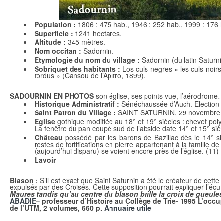
Population :
1806 : 475 hab., 1946 : 252 hab., 1999 : 176 
Superficie :
1241 hectares.
Altitude :
345 mètres.
Nom occitan :
Sadornin.
Etymologie du nom du village :
Sadornin (du latin Saturn
Sobriquet des habitants :
Los culs-negres « les culs-noir
tordus » (Cansou de l’Apitro, 1899).
SADOURNIN EN PHOTOS
son église, ses points vue, l’aérodrome
Historique Administratif :
Sénéchaussée d’Auch. Election 
Saint Patron du Village :
SAINT SATURNIN, 29 novembre, N
Eglise
gothique modifiée au 18° et 19° siècles : chevet pol
La fenêtre du pan coupé sud de l’abside date 14° et 15° siè
Château
possédé par les barons de Bazillac dès le 14° siè
restes de fortifications en pierre appartenant à la famille 
(aujourd’hui disparu) se voient encore près de l’église. (11)
Lavoir
Blason :
S’il est exact que Saint Saturnin a été le créateur de cett
expulsés par des Croisés. Cette supposition pourrait expliquer l’éc
Maures tandis qu’au centre du blason brille la croix de gueule
ABADIE
– professeur d’Histoire au Collège de Trie- 1995
L’occu
de l’UTM, 2 volumes, 660 p.
Annuaire utile