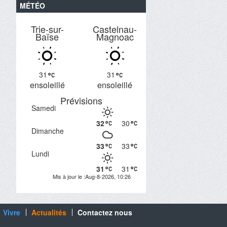
MÉTÉO
Trie-sur-
Castelnau-
Baïse
Magnoac
31
31
ensoleillé
ensoleillé
Prévisions
Samedi
32
30
Dimanche
33
33
Lundi
31
31
Mis à jour le :Aug-8-2026, 10:26
Vivre
Actualités
Contactez nous