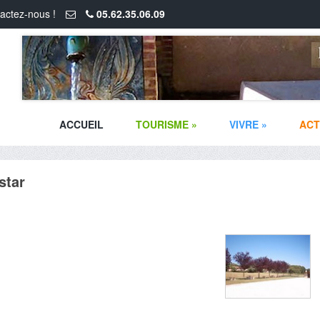
actez-nous !
05.62.35.06.09
ACCUEIL
TOURISME
»
VIVRE
»
ACT
star