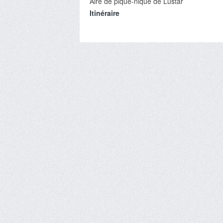
Aire de pique-nique de Lustar
Itinéraire