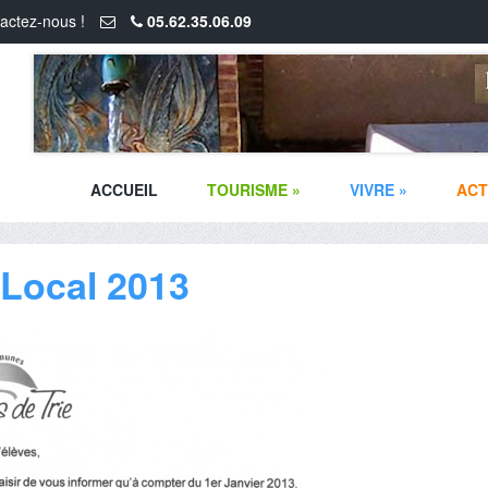
actez-nous !
05.62.35.06.09
ACCUEIL
TOURISME
»
VIVRE
»
ACT
 Local 2013