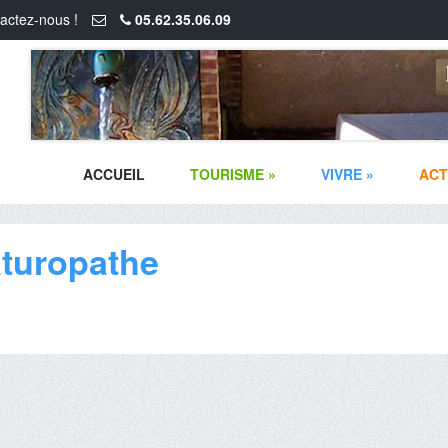
actez-nous !
05.62.35.06.09
ACCUEIL
TOURISME
»
VIVRE
»
ACT
turopathe