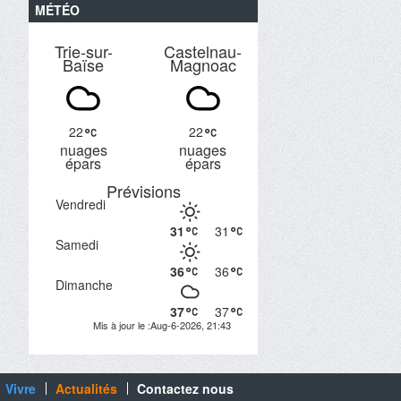
MÉTÉO
Trie-sur-
Castelnau-
Baïse
Magnoac
22
22
nuages
nuages
épars
épars
Prévisions
Vendredi
31
31
Samedi
36
36
Dimanche
37
37
Mis à jour le :Aug-6-2026, 21:43
Vivre
Actualités
Contactez nous