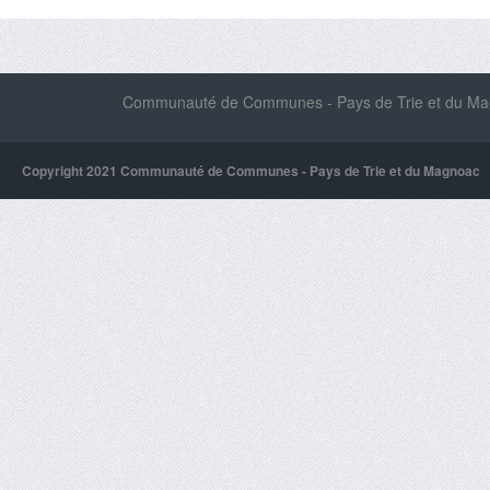
Communauté de Communes - Pays de Trie et du Magn
Copyright 2021 Communauté de Communes - Pays de Trie et du Magnoac