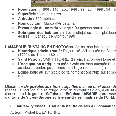
Population :
1806 : 140 hab., 1946 : 99 hab., 1999 : 54 ha
Superficie :
279 hectares.
Altitude :
300 mètres.
Nom occitan :
Marca d’Arrostanh.
Etymologie du nom du village :
Du gascon marca, hameau si
Sobriquet des habitants :
Los pleitejaires « les plaideur
églises » (Cansou de l’Apitro, 1899).
LAMARQUE-RUSTAING EN PHOTOS
son église, son lac, ses poin
Historique administratif :
Pays et sénéchaussée de Bigorr
(1790), de Trie en 1801.
Saint Patron :
SAINT PIERRE, 29 juin. Patron de Rome et du
L’occupation antique et médiévale
est bien attestée à L
au siècle dernier, pour former le village-rue actuel. (1)
Eglise
bâtie au 19° siècle certainement construite sur l’
(9)
Blason :
« De gueules aux trois coquilles d’or, au chef aussi d
Manas (à l’écu de gueule rouge, orné de 3 coquilles d’or), a eu jurid
d’or sur fond de gueule.
Maîtrise de Stéphane ABADIE
– professe
cantons de Vic-en-Bigorre et Trie-sur-Baïse, maîtrise de l’UTM,
65 Hautes-Pyrénées : L’art et la nature de ses 475 commune
Auteur : Michel DE LA TORRE