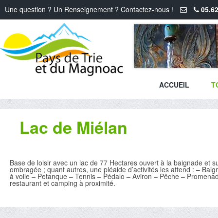
Une question ? Un Renseignement ? Contactez-nous !
05.62
ACCUEIL
T
Lac de Miélan
Base de loisir avec un lac de 77 Hectares ouvert à la baignade et sur
ombragée ; quant autres, une pléaide d’activités les attend : – Bai
à voile – Petanque – Tennis – Pédalo – Aviron – Pêche – Promenades
restaurant et camping à proximité.