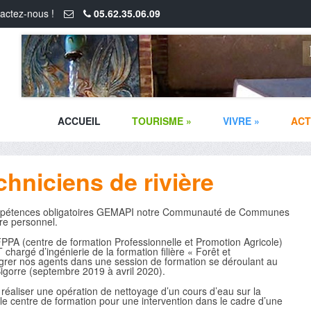
actez-nous !
05.62.35.06.09
ACCUEIL
TOURISME
»
VIVRE
»
ACT
hniciens de rivière
compétences obligatoires GEMAPI notre Communauté de Communes
tre personnel.
A (centre de formation Professionnelle et Promotion Agricole)
rgé d’ingénierie de la formation filière « Forêt et
rer nos agents dans une session de formation se déroulant au
igorre (septembre 2019 à avril 2020).
aliser une opération de nettoyage d’un cours d’eau sur la
le centre de formation pour une intervention dans le cadre d’une