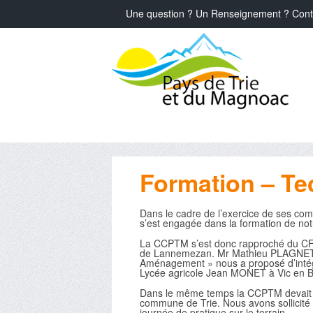
Une question ? Un Renseignement ? Cont
Formation – Tec
Dans le cadre de l’exercice de ses 
s’est engagée dans la formation de no
La CCPTM s’est donc rapproché du CFPP
de Lannemezan. Mr Mathieu PLAGNET cha
Aménagement » nous a proposé d’intég
Lycée agricole Jean MONET à Vic en B
Dans le même temps la CCPTM devait ré
commune de Trie. Nous avons sollicité 
journée de pratique sur le terrain.