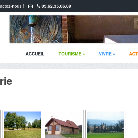
actez-nous !
05.62.35.06.09
ACCUEIL
TOURISME
»
VIVRE
»
ACT
rie