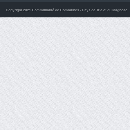
Copyright 2021 Communauté de Communes - Pays de Trie et du Magnoac