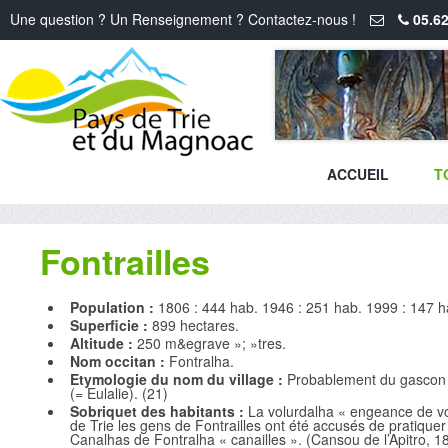
Une question ? Un Renseignement ? Contactez-nous !
05.62
ACCUEIL
T
Fontrailles
Population :
1806 : 444 hab. 1946 : 251 hab. 1999 : 147 h
Superficie :
899 hectares.
Altitude :
250 m&egrave »; »tres.
Nom occitan :
Fontralha.
Etymologie du nom du village :
Probablement du gascon f
(= Eulalie). (21)
Sobriquet des habitants :
La volurdalha « engeance de vo
de Trie les gens de Fontrailles ont été accusés de pratiquer
Canalhas de Fontralha « canailles ». (Cansou de l’Apitro, 1