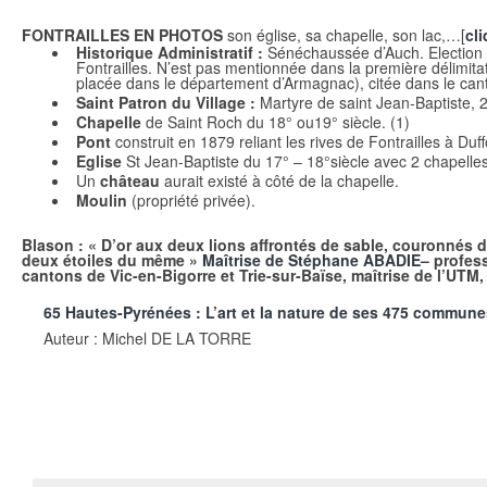
FONTRAILLES EN PHOTOS
son église, sa chapelle, son lac,…[
cli
Historique Administratif :
Sénéchaussée d’Auch. Election 
Fontrailles. N’est pas mentionnée dans la première délimita
placée dans le département d’Armagnac), citée dans le can
Saint Patron du Village :
Martyre de saint Jean-Baptiste, 2
Chapelle
de Saint Roch du 18° ou19° siècle. (1)
Pont
construit en 1879 reliant les rives de Fontrailles à Duffo
Eglise
St Jean-Baptiste du 17° – 18°siècle avec 2 chapelles
Un
château
aurait existé à côté de la chapelle.
Moulin
(propriété privée).
Blason :
« D’or aux deux lions affrontés de sable, couronnés d
deux étoiles du même »
Maîtrise
de Stéphane ABADIE
– profess
cantons de Vic-en-Bigorre et Trie-sur-Baïse, maîtrise de l’UTM,
65 Hautes-Pyrénées : L’art et la nature de ses 475 commune
Auteur : Michel DE LA TORRE