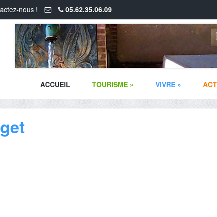
actez-nous !
05.62.35.06.09
ACCUEIL
TOURISME
»
VIVRE
»
ACT
get