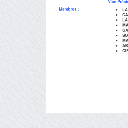
Vice Prési
Membres :
LA
C
L
M
GA
S
MA
AB
CI