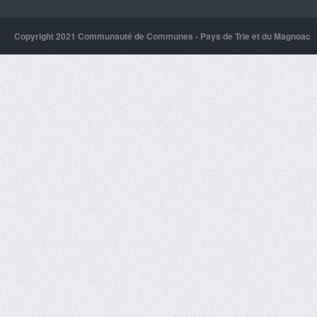
Copyright 2021 Communauté de Communes - Pays de Trie et du Magnoac