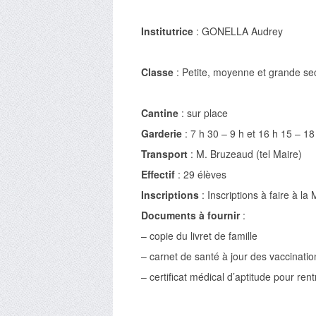
Institutrice
:
GONELLA Audrey
Classe
:
Petite, moyenne et grande se
Cantine
:
sur place
Garderie
:
7 h 30 – 9 h et 16 h 15 – 18
Transport
:
M. Bruzeaud (tel Maire)
Effectif
:
29 élèves
Inscriptions
:
Inscriptions à faire à la 
Documents à fournir
:
– copie du livret de famille
– carnet de santé à jour des vaccinatio
– certificat médical d’aptitude pour rent