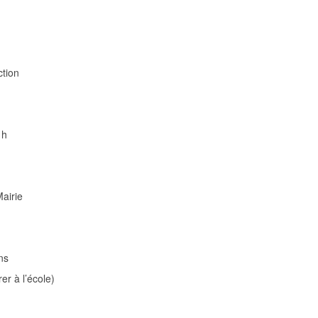
ction
 h
Mairie
ns
rer à l’école)