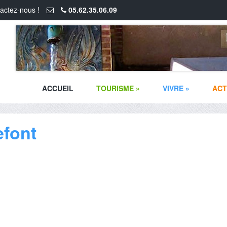
actez-nous !
05.62.35.06.09
ACCUEIL
TOURISME
»
VIVRE
»
ACT
efont