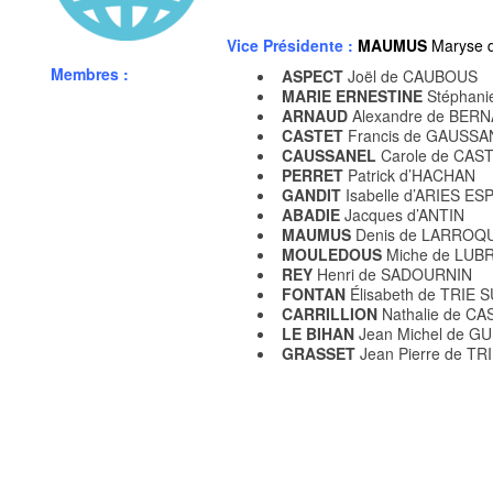
Vice Présidente :
MAUMUS
Maryse 
Membres :
ASPECT
Joël de CAUBOUS
MARIE ERNESTINE
Stéphan
ARNAUD
Alexandre de BER
CASTET
Francis de GAUSSA
CAUSSANEL
Carole de CA
PERRET
Patrick d’HACHAN
GANDIT
Isabelle d’ARIES E
ABADIE
Jacques d’ANTIN
MAUMUS
Denis de LARROQ
MOULEDOUS
Miche de LUB
REY
Henri de SADOURNIN
FONTAN
Élisabeth de TRIE 
CARRILLION
Nathalie de 
LE BIHAN
Jean Michel de G
GRASSET
Jean Pierre de TR