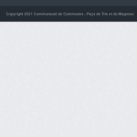
Copyright 2021 Communauté de Communes - Pays de Trie et du Magnoac