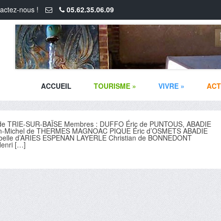
actez-nous !
05.62.35.06.09
ACCUEIL
TOURISME
»
VIVRE
»
ACT
 de TRIE-SUR-BAÏSE Membres : DUFFO Éric de PUNTOUS, ABADIE
n-Michel de THERMES MAGNOAC PIQUE Éric d’OSMETS ABADIE
belle d’ARIES ESPENAN LAYERLE Christian de BONNEDONT
nri […]