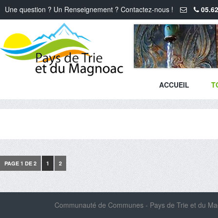
Une question ? Un Renseignement ? Contactez-nous !
05.62
ACCUEIL
T
PAGE 1 DE 2
1
2
Communauté de Communes - Pays de Trie et du Magn