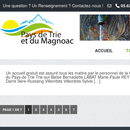
Une question ? Un Renseignement ? Contactez-nous !
05.6
ACCUEIL
T
Un accueil gratuit est assuré tous les matins par le personnel de 
du Pays de Trie Trie-sur-Baïse Bernadette LABAT Marie-Paule
Darré Sère-Rustaing Villembits Villembits Sylvie […]
PAGE 1 DE 7
1
2
3
4
5
6
7