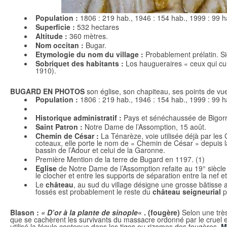
Population :
1806 : 219 hab., 1946 : 154 hab., 1999 : 99 h
Superficie :
532 hectares
Altitude :
360 mètres.
Nom occitan :
Bugar.
Etymologie du nom du village :
Probablement prélatin. Si
Sobriquet des habitants :
Los haugueraires « ceux qui cult
1910).
BUGARD EN PHOTOS
son église, son chapiteau, ses points de v
Population :
1806 : 219 hab., 1946 : 154 hab., 1999 : 99 h
Historique administratif :
Pays et sénéchaussée de Bigorr
Saint Patron :
Notre Dame de l’Assomption, 15 août.
Chemin de César :
La Ténarèze, voie utilisée déjà par les 
coteaux, elle porte le nom de « Chemin de César » depuis la 
bassin de l’Adour et celui de la Garonne.
Première Mention de la terre de Bugard en 1197. (1)
Eglise
de Notre Dame de l’Assomption refaite au 19° siècle
le clocher et entre les supports de séparation entre la nef et
Le
château
, au sud du village désigne une grosse bâtisse a
fossés est probablement le reste du
château seigneurial
p
Blason :
« D’or à la plante de sinople
« . (fougère)
Selon une très
que se cachèrent les survivants du massacre ordonné par le cruel e
utilisé la fécule contenue dans les tiges ou rizomes des fougères.
M