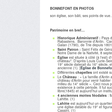
BONNEFONT EN PHOTOS
son église, son bâti, ses points de vue
Patrimoine en bref…
Historique Administratif :
Pays d
Rabastens. Baronnie d'Antin. Can
Galan (1790), de Trie depuis 1801
Saint Patron :
Saint Félix de Géro
Notre Dame de la Nativité, 8 septe
Eglise
est située à côté (à l'est) d'
château". D'après Louis Curie-Sei
19° siècle daterait du 16° siècle, 
ancienne (1). [
Église de Bonnefo
Différentes
chapelles
ont existé s
Le
Château
: « La famille d’Antin
château d’Antin pour venir habiter
milieu du 14° siècle ». Ceci nous 
existence à cette période. Il fut 
libre(1845) et aujourd’hui un inst
4 anciennes mottes féodales
: M
Lahitte. (1)
Lahitte
est aujourd’hui un quarti
une église datable du 19° et figura
Cassini. (1)