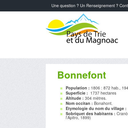
Une question ? Un Renseignement ? Cont
Bonnefont
Population :
1806 : 872 hab., 194
Superficie :
1737 hectares
Altitude :
304 mètres.
Nom occitan :
Bonahont.
Etymologie du nom du village :
Sobriquet des habitants :
Cranòt
l'Apitro, 1899)