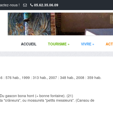
actez-nous !
05.62.35.06.09
ACCUEIL
TOURISME
»
VIVRE
»
ACT
6 : 576 hab., 1999 : 313 hab., 2007 : 348 hab., 2008 : 359 hab.
Du gascon bona hont (= bonne fontaine). (21)
a "crâneurs", ou mossurets "petits messieurs". (Cansou de