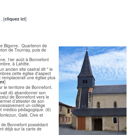
… [
cliquez ici
]
e Bigorre. Quarteron de
ton de Tournay, puis de
.
ne, 1ier août à Bonnefont
mbre, à Lahitte.
un ancien site castral dit " le
mbres cette église d'aspect
et remplacerait une église plus
nt
]
ur le territoire de Bonnefont.
 avait dû abandonner son
 celui de Bonnefont vers le
permet d’attester de son
successivement un collège
itut médico pédagogique. (6)
onlezun, Galé, Cive et
er de Bonnefont possédant
nt déjà sur la carte de