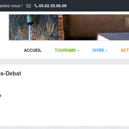
actez-nous !
05.62.35.06.09
ACCUEIL
TOURISME
»
VIVRE
»
ACT
ts-Debat
s