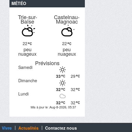
MÉTÉO
Trie-sur-
Castelnau-
Baïse
Magnoac
22
22
peu
peu
nuageux
nuageux
Prévisions
Samedi
33
29
Dimanche
32
32
Lundi
32
32
Mis à jour le :Aug-8-2026, 05:37
Vivre
Actualités
Contactez nous