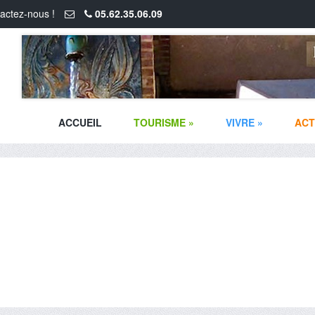
actez-nous !
05.62.35.06.09
ACCUEIL
TOURISME
»
VIVRE
»
ACT