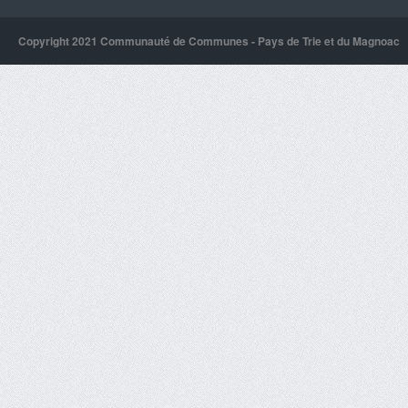
Copyright 2021 Communauté de Communes - Pays de Trie et du Magnoac