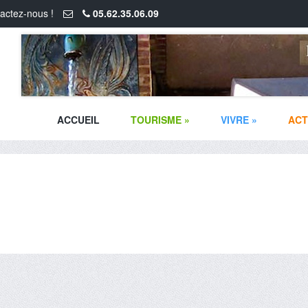
actez-nous !
05.62.35.06.09
ACCUEIL
TOURISME
»
VIVRE
»
ACT