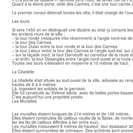
Quant à la 4ème porte, celle des Carmes, c’est une tour carrée (l
Le premier consul détenait toutes les clés; il était chargé de l’o
Les tours
Si vers 1450 on en distinguait une dizaine au total (y compris les 
les anciens murs de la ville :
– la tour ronde (restaurée très récemment) à l’angle nord-est de l
– la tour des Carmes
– la tour Dulac entre la tour ronde et la tour des Carmes
– la tour Latour entre la tour des Carmes et l’angle sud-est, sur 
– sur la façade nord, la tour Darneuilh au carrefour de la route 
– et enfin, la tour Desangles entre l’angle nord-ouest et la rou
Toutes ces tours s’élevaient en moyenne à 10 mètres de haut.
La Citadelle
La citadelle était située au sud-ouest de la ville, adossée au rem
hautes de 8 à 9 mètres.
Là, logeaient les soldats de la garnison.
Elle fut construite au XVème siècle, avec de belles portes basses
C’est aujourd’hui une propriété privée.
Les Murailles
Les murailles étaient longues de 214 mètres et de 138 mètres.
Elles étaient construites de cailloux roulés de la Baïse, de mortie
lier les lits de cailloux difficiles à lier entre eux).
Les murailles mesuraient 8 mètres de hauteur; leur épaisseur at
Elles étaient surmontées de créneaux. Des archères sont encore 