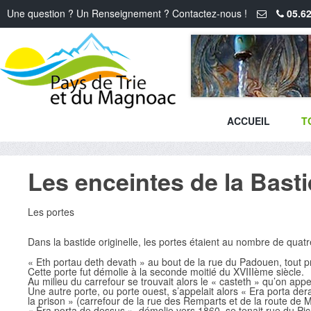
Une question ? Un Renseignement ? Contactez-nous !
05.62
ACCUEIL
T
Les enceintes de la Bast
Les portes
Dans la bastide originelle, les portes étaient au nombre de quatr
« Eth portau deth devath » au bout de la rue du Padouen, tout pr
Cette porte fut démolie à la seconde moitié du XVIIIème siècle.
Au milieu du carrefour se trouvait alors le « casteth » qu’on appe
Une autre porte, ou porte ouest, s’appelait alors « Era porta d
la prison » (carrefour de la rue des Remparts et de la route de M
« Era porta de dessus », démolie vers 1860, se tenait rue du Pic 