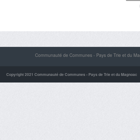
Communauté de Communes - Pays de Trie et du Magn
Copyright 2021 Communauté de Communes - Pays de Trie et du Magnoac