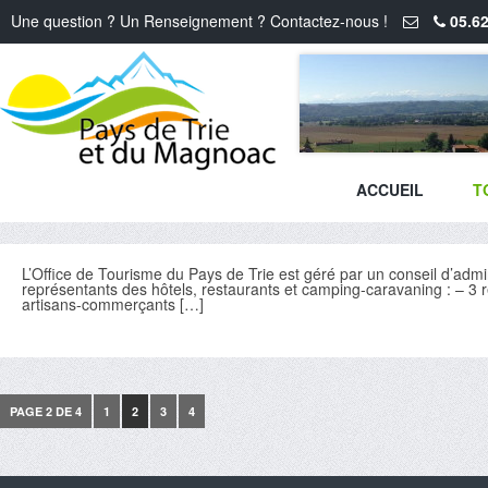
Une question ? Un Renseignement ? Contactez-nous !
05.62
ACCUEIL
T
L’Office de Tourisme du Pays de Trie est géré par un conseil d’admin
représentants des hôtels, restaurants et camping-caravaning : – 3
artisans-commerçants […]
PAGE 2 DE 4
1
2
3
4