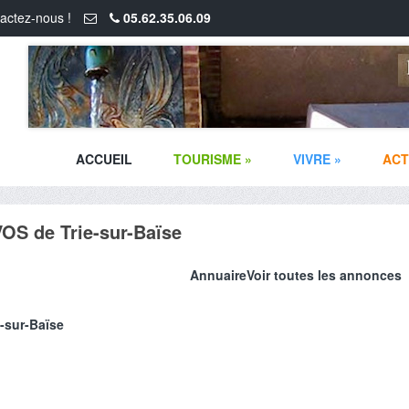
actez-nous !
05.62.35.06.09
ACCUEIL
TOURISME
»
VIVRE
»
ACT
VOS de Trie-sur-Baïse
Annuaire
Voir toutes les annonces
e-sur-Baïse