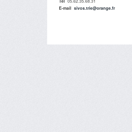
Tél
05.62.35.68.31
E-mail
sivos.trie@orange.fr