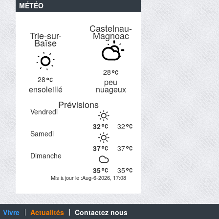
MÉTÉO
Castelnau-
Trie-sur-
Magnoac
Baïse
28
28
peu
ensoleillé
nuageux
Prévisions
Vendredi
32
32
Samedi
37
37
Dimanche
35
35
Mis à jour le :Aug-6-2026, 17:08
Vivre
Actualités
Contactez nous