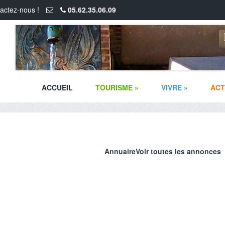
actez-nous !
05.62.35.06.09
ACCUEIL
TOURISME
»
VIVRE
»
ACT
Annuaire
Voir toutes les annonces