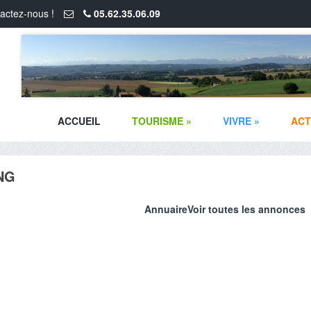
actez-nous !
05.62.35.06.09
ACCUEIL
TOURISME
»
VIVRE
»
ACT
NG
Annuaire
Voir toutes les annonces