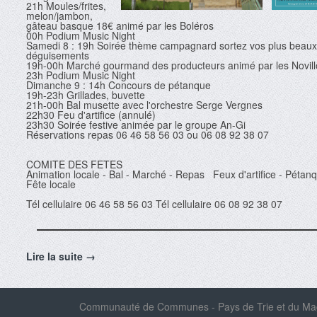
21h Moules/frites,
melon/jambon,
gâteau basque 18€ animé par les Boléros
00h Podium Music Night
Samedi 8 : 19h Soirée thème campagnard sortez vos plus beaux
déguisements
19h-00h Marché gourmand des producteurs animé par les Novill
23h Podium Music Night
Dimanche 9 : 14h Concours de pétanque
19h-23h Grillades, buvette
21h-00h Bal musette avec l'orchestre Serge Vergnes
22h30 Feu d'artifice (annulé)
23h30 Soirée festive animée par le groupe An-Gi
Réservations repas 06 46 58 56 03 ou 06 08 92 38 07
COMITE DES FETES
Animation locale - Bal - Marché - Repas Feux d'artifice - Pétan
Fête locale
Tél cellulaire 06 46 58 56 03 Tél cellulaire 06 08 92 38 07
Lire la suite →
Communauté de Communes - Pays de Trie et du Magn