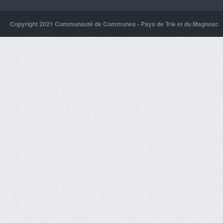
Copyright 2021 Communauté de Communes - Pays de Trie et du Magnoac